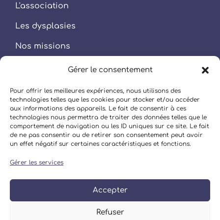
L'association
Les dysplasies
Nos missions
Nos actions
Gérer le consentement
Vos droits & Questions
Pour offrir les meilleures expériences, nous utilisons des
technologies telles que les cookies pour stocker et/ou accéder
aux informations des appareils. Le fait de consentir à ces
technologies nous permettra de traiter des données telles que le
ADHÉSION / DON
comportement de navigation ou les ID uniques sur ce site. Le fait
Vous souhaitez nous soutenir par une
de ne pas consentir ou de retirer son consentement peut avoir
un effet négatif sur certaines caractéristiques et fonctions.
adhésion à l'association ou un don
Gérer les services
ADHÉSION EN LIGNE
Accepter
Refuser