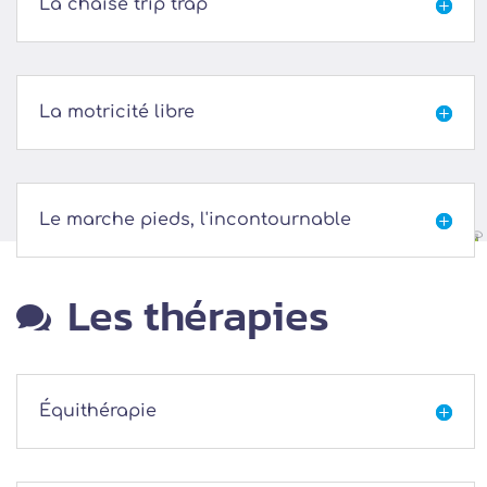
La chaise trip trap

La motricité libre

Le marche pieds, l'incontournable

Les thérapies

Équithérapie
