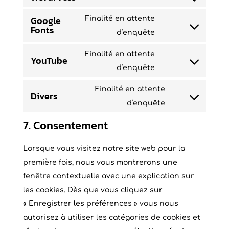
Consent
to
Google
Finalité en attente
Fonts
service
Consent
d’enquête
wordpress
to
Finalité en attente
YouTube
service
Consent
d’enquête
google-
to
fonts
Finalité en attente
Divers
service
Consent
d’enquête
youtube
to
7. Consentement
service
divers
Lorsque vous visitez notre site web pour la
première fois, nous vous montrerons une
fenêtre contextuelle avec une explication sur
les cookies. Dès que vous cliquez sur
« Enregistrer les préférences » vous nous
autorisez à utiliser les catégories de cookies et